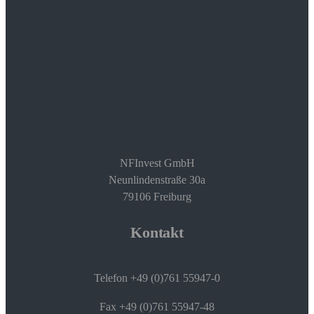
Prev
Next
NFInvest GmbH
Neunlindenstraße 30a
79106 Freiburg
Kontakt
Telefon +49 (0)761 55947-0
Fax +49 (0)761 55947-48